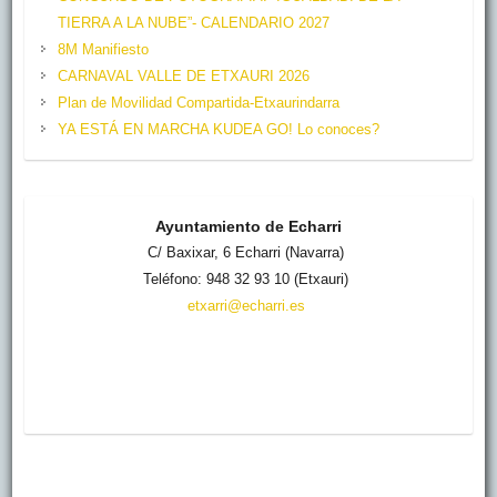
C
TIERRA A LA NUBE”- CALENDARIO 2027
h
8M Manifiesto
CARNAVAL VALLE DE ETXAURI 2026
a
Plan de Movilidad Compartida-Etxaurindarra
n
YA ESTÁ EN MARCHA KUDEA GO! Lo conoces?
n
e
l
Ayuntamiento de Echarri
C/ Baxixar, 6 Echarri (Navarra)
Teléfono: 948 32 93 10 (Etxauri)
etxarri@echarri.es