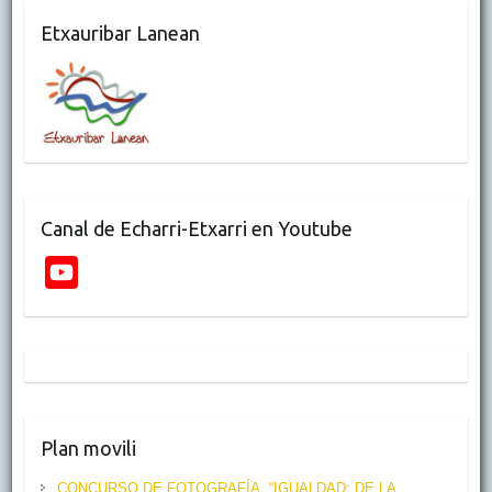
Etxauribar Lanean
Canal de Echarri-Etxarri en Youtube
Y
o
u
T
u
b
Plan movili
e
CONCURSO DE FOTOGRAFÍA. “IGUALDAD: DE LA