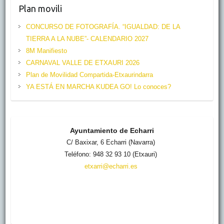
b
Plan movili
e
CONCURSO DE FOTOGRAFÍA. “IGUALDAD: DE LA
C
TIERRA A LA NUBE”- CALENDARIO 2027
h
8M Manifiesto
CARNAVAL VALLE DE ETXAURI 2026
a
Plan de Movilidad Compartida-Etxaurindarra
n
YA ESTÁ EN MARCHA KUDEA GO! Lo conoces?
n
e
l
Ayuntamiento de Echarri
C/ Baxixar, 6 Echarri (Navarra)
Teléfono: 948 32 93 10 (Etxauri)
etxarri@echarri.es