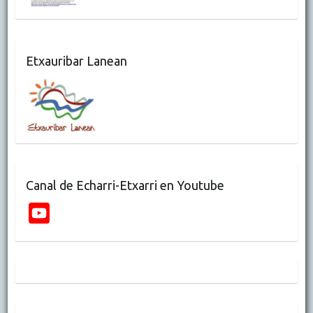
Etxauribar Lanean
Canal de Echarri-Etxarri en Youtube
Y
o
u
T
u