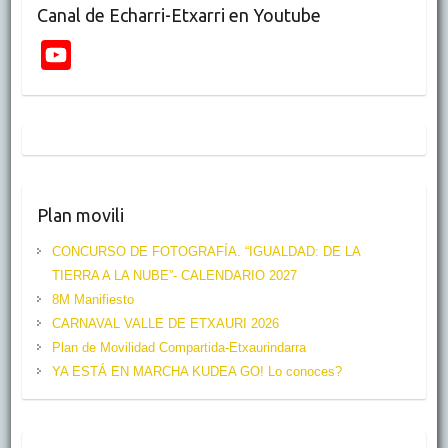
Canal de Echarri-Etxarri en Youtube
Y
o
u
T
u
b
Plan movili
e
CONCURSO DE FOTOGRAFÍA. “IGUALDAD: DE LA
C
TIERRA A LA NUBE”- CALENDARIO 2027
h
8M Manifiesto
CARNAVAL VALLE DE ETXAURI 2026
a
Plan de Movilidad Compartida-Etxaurindarra
n
YA ESTÁ EN MARCHA KUDEA GO! Lo conoces?
n
e
l