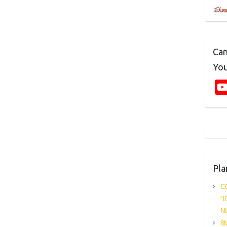
Can
Yo
Pla
C
“
N
8M