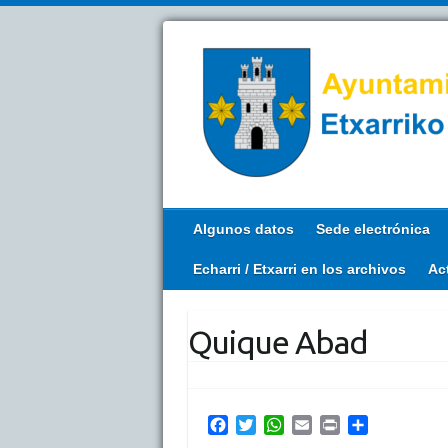
Algunos datos
Sede electrónica
Echarri / Etxarri en los archivos
Ac
Quique Abad
F
T
W
E
P
C
a
w
h
m
r
o