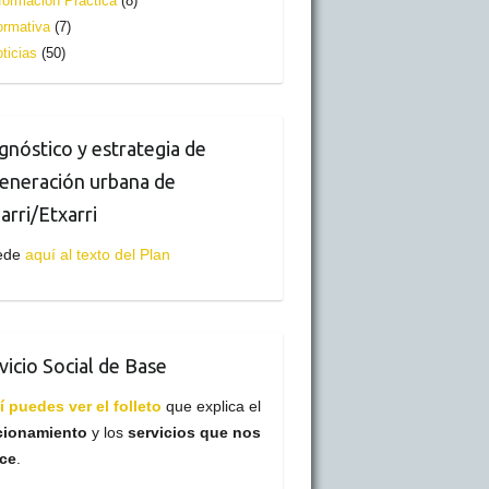
formación Práctica
(8)
rmativa
(7)
ticias
(50)
gnóstico y estrategia de
eneración urbana de
arri/Etxarri
ede
aquí al texto del Plan
vicio Social de Base
 puedes ver el folleto
que explica el
cionamiento
y los
servicios que nos
ece
.