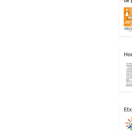
Hor
Etx