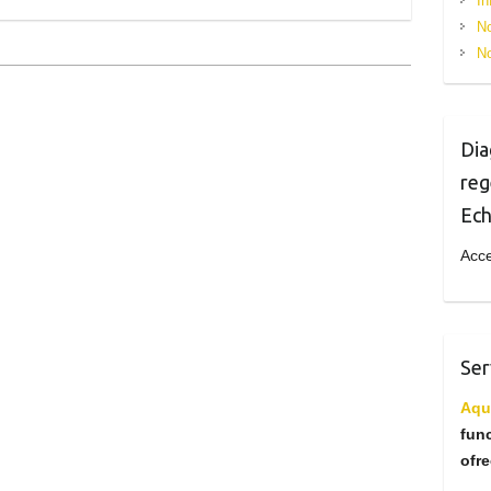
In
No
No
Dia
reg
Ech
Acc
Ser
Aquí
fun
ofr