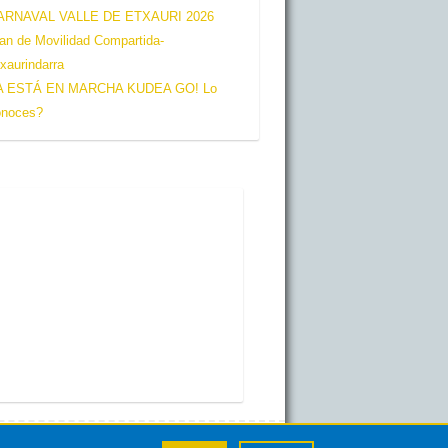
ARNAVAL VALLE DE ETXAURI 2026
n
an de Movilidad Compartida-
n
xaurindarra
e
A ESTÁ EN MARCHA KUDEA GO! Lo
onoces?
l