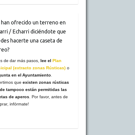
 han ofrecido un terreno en
arri / Echarri diciéndote que
des hacerte una caseta de
reo?
es de dar más pasos,
lee el
Plan
cipal (extracto zonas Rústicas)
o
gunta en el Ayuntamiento
.
ertimos que
existen zonas rústicas
de tampoco están permitidas las
etas de aperos
. Por favor, antes de
rar, infórmate!