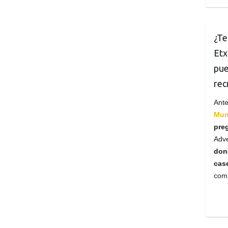
¿Te
Etx
pue
rec
Ant
Muni
pre
Adv
don
cas
comp