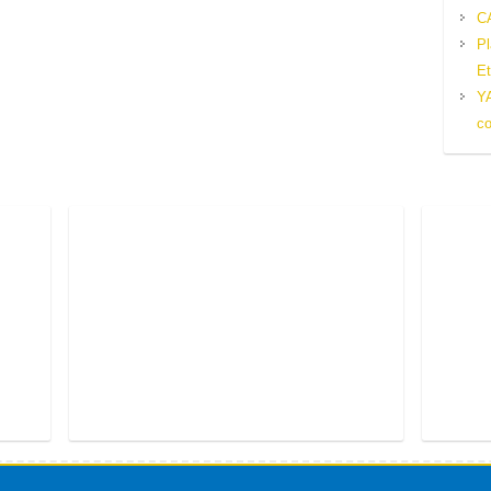
C
Pl
Et
Y
c