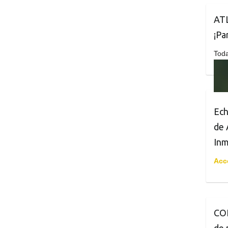
AT
¡Par
Toda
Ech
de 
Inm
Acc
CO
de 