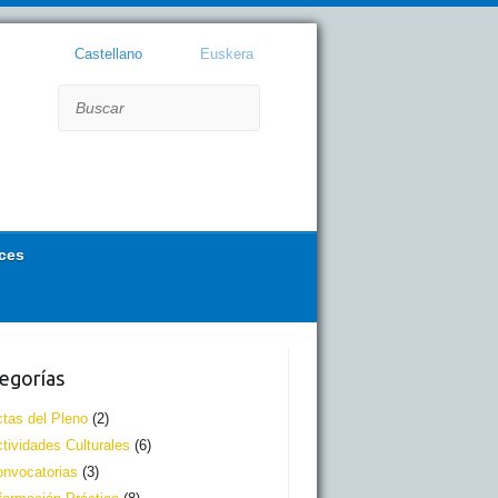
Castellano
Euskera
Buscar
ces
egorías
tas del Pleno
(2)
tividades Culturales
(6)
nvocatorias
(3)