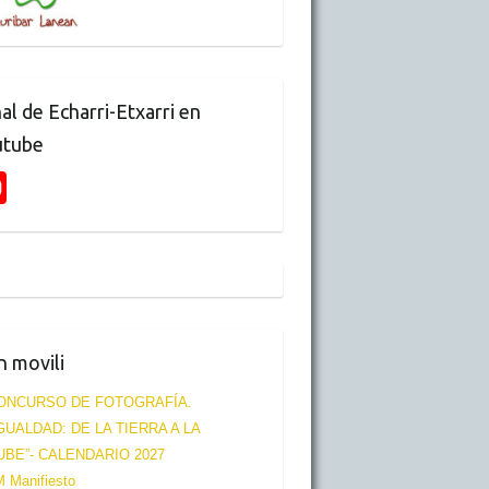
al de Echarri-Etxarri en
utube
Y
o
u
T
u
b
n movili
e
ONCURSO DE FOTOGRAFÍA.
C
IGUALDAD: DE LA TIERRA A LA
h
UBE”- CALENDARIO 2027
 Manifiesto
a